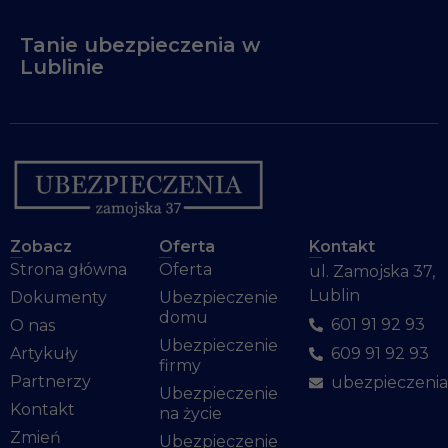
internetowej.
Tanie ubezpieczenia w
Lublinie
Statystyka
Abyśmy mogli
poprawić
funkcjonalność
i strukturę
strony
internetowej,
na podstawie
tego, jak
Zobacz
Oferta
Kontakt
strona jest
Strona główna
Oferta
ul. Zamojska 37,
używana.
Lublin
Dokumenty
Ubezpieczenie
domu
601 91 92 93
O nas
Doświadczenie
Ubezpieczenie
Artykuły
609 91 92 93
firmy
Aby nasza strona
Partnerzy
ubezpieczeni
internetowa
Ubezpieczenie
działała jak
Kontakt
na życie
najlepiej podczas
Zmień
Ubezpieczenie
twojego