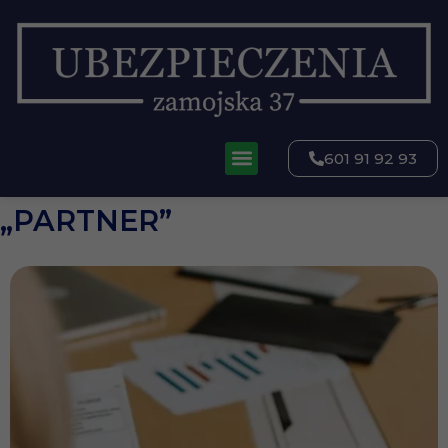
601 91 92 93
„PARTNER”