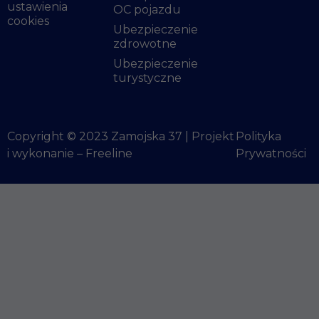
ustawienia
OC pojazdu
przejścia na nią.
cookies
Jeśli odrzucisz te
Ubezpieczenie
pliki cookie,
zdrowotne
niektóre funkcje
Ubezpieczenie
znikną ze strony
turystyczne
internetowej.
Marketing
Copyright © 2023 Zamojska 37 | Projekt
Polityka
Udostępniając
i wykonanie –
Freeline
Prywatności
swoje
zainteresowania i
zachowania
podczas
odwiedzania nasze
strony, zwiększasz
szansę na
zobaczenie
spersonalizowany
treści i ofert.