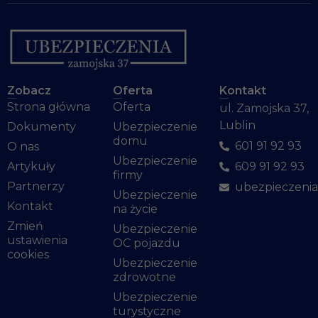
zachowania
podczas
odwiedzania nasze
strony, zwiększasz
szansę na
zobaczenie
spersonalizowany
Zobacz
Oferta
Kontakt
treści i ofert.
Strona główna
Oferta
ul. Zamojska 37,
Lublin
Dokumenty
Ubezpieczenie
domu
601 91 92 93
O nas
Ubezpieczenie
Artykuły
609 91 92 93
firmy
Partnerzy
ubezpieczeni
Ubezpieczenie
Kontakt
na życie
Zmień
Ubezpieczenie
ustawienia
OC pojazdu
cookies
Ubezpieczenie
zdrowotne
Ubezpieczenie
turystyczne