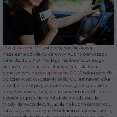
Ubezpieczenie OC
jest polisą obowiązkową
niezależnie od wieku kierowcy. Kupno pierwszego
samochodu przez młodego, niedoświadczonego
kierowcę wiąże się z opłatami, w tym składkami
ponoszonymi na
ubezpieczenie OC
. Według danych i
wyliczeń wysokość stawki polisy OC jest nawet kilka
razy droższa w przypadku kierowcy, który dopiero
otrzymał prawo jazdy, w porównaniu do osób, które
posiadają uprawnienia od około dwudziestu lat.
Młody kierowca decydując się na kupno samochodu
musi liczyć się z dużymi składkami na ubezpieczenie,
które wynikają głównie z wieku kierowcy i braku